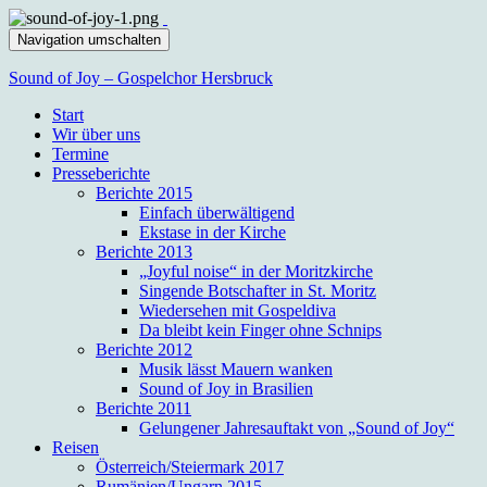
Navigation umschalten
Sound of Joy – Gospelchor Hersbruck
Start
Wir über uns
Termine
Presseberichte
Berichte 2015
Einfach überwältigend
Ekstase in der Kirche
Berichte 2013
„Joyful noise“ in der Moritzkirche
Singende Botschafter in St. Moritz
Wiedersehen mit Gospeldiva
Da bleibt kein Finger ohne Schnips
Berichte 2012
Musik lässt Mauern wanken
Sound of Joy in Brasilien
Berichte 2011
Gelungener Jahresauftakt von „Sound of Joy“
Reisen
Österreich/Steiermark 2017
Rumänien/Ungarn 2015