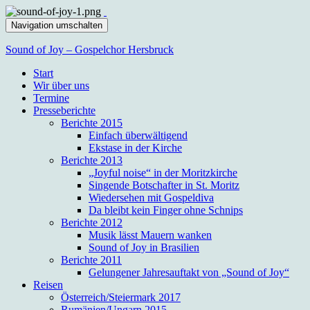
Navigation umschalten
Sound of Joy – Gospelchor Hersbruck
Start
Wir über uns
Termine
Presseberichte
Berichte 2015
Einfach überwältigend
Ekstase in der Kirche
Berichte 2013
„Joyful noise“ in der Moritzkirche
Singende Botschafter in St. Moritz
Wiedersehen mit Gospeldiva
Da bleibt kein Finger ohne Schnips
Berichte 2012
Musik lässt Mauern wanken
Sound of Joy in Brasilien
Berichte 2011
Gelungener Jahresauftakt von „Sound of Joy“
Reisen
Österreich/Steiermark 2017
Rumänien/Ungarn 2015