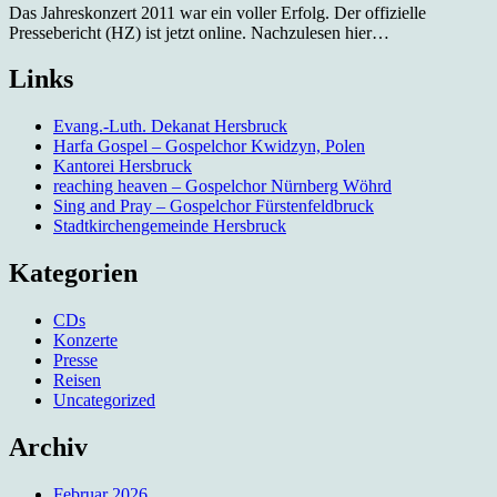
Das Jahreskonzert 2011 war ein voller Erfolg. Der offizielle
Pressebericht (HZ) ist jetzt online. Nachzulesen hier…
Links
Evang.-Luth. Dekanat Hersbruck
Harfa Gospel – Gospelchor Kwidzyn, Polen
Kantorei Hersbruck
reaching heaven – Gospelchor Nürnberg Wöhrd
Sing and Pray – Gospelchor Fürstenfeldbruck
Stadtkirchengemeinde Hersbruck
Kategorien
CDs
Konzerte
Presse
Reisen
Uncategorized
Archiv
Februar 2026