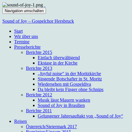
Navigation umschalten
Sound of Joy – Gospelchor Hersbruck
Start
Wir über uns
Termine
Presseberichte
Berichte 2015
Einfach überwältigend
Ekstase in der Kirche
Berichte 2013
„Joyful noise“ in der Moritzkirche
Singende Botschafter in St. Moritz
Wiedersehen mit Gospeldiva
Da bleibt kein Finger ohne Schnips
Berichte 2012
Musik lässt Mauern wanken
Sound of Joy in Brasilien
Berichte 2011
Gelungener Jahresauftakt von „Sound of Joy“
Reisen
Österreich/Steiermark 2017
Rumänien/Ungarn 2015