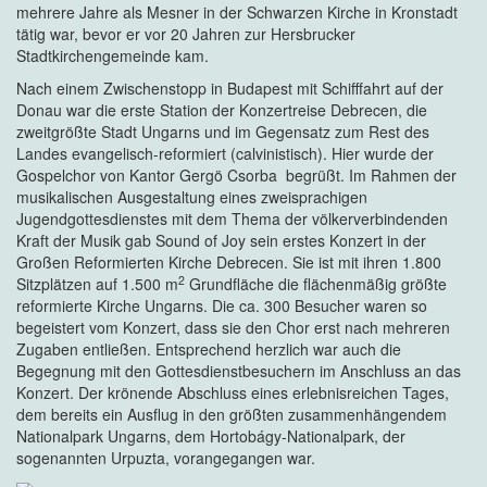
mehrere Jahre als Mesner in der Schwarzen Kirche in Kronstadt
tätig war, bevor er vor 20 Jahren zur Hersbrucker
Stadtkirchengemeinde kam.
Nach einem Zwischenstopp in Budapest mit Schifffahrt auf der
Donau war die erste Station der Konzertreise Debrecen, die
zweitgrößte Stadt Ungarns und im Gegensatz zum Rest des
Landes evangelisch-reformiert (calvinistisch). Hier wurde der
Gospelchor von Kantor Gergö Csorba begrüßt. Im Rahmen der
musikalischen Ausgestaltung eines zweisprachigen
Jugendgottesdienstes mit dem Thema der völkerverbindenden
Kraft der Musik gab Sound of Joy sein erstes Konzert in der
Großen Reformierten Kirche Debrecen. Sie ist mit ihren 1.800
2
Sitzplätzen auf 1.500 m
Grundfläche die flächenmäßig größte
reformierte Kirche Ungarns. Die ca. 300 Besucher waren so
begeistert vom Konzert, dass sie den Chor erst nach mehreren
Zugaben entließen. Entsprechend herzlich war auch die
Begegnung mit den Gottesdienstbesuchern im Anschluss an das
Konzert. Der krönende Abschluss eines erlebnisreichen Tages,
dem bereits ein Ausflug in den größten zusammenhängendem
Nationalpark Ungarns, dem Hortobágy-Nationalpark, der
sogenannten Urpuzta, vorangegangen war.