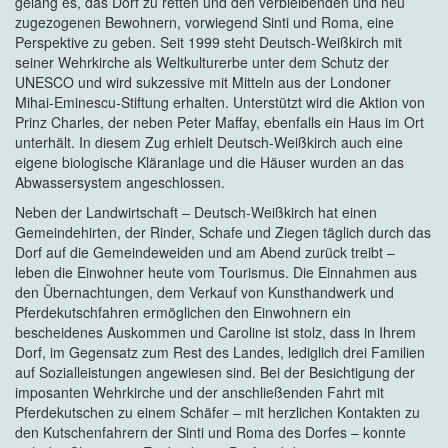
gelang es, das Dorf zu retten und den verbleibenden und neu
zugezogenen Bewohnern, vorwiegend Sinti und Roma, eine
Perspektive zu geben. Seit 1999 steht Deutsch-Weißkirch mit
seiner Wehrkirche als Weltkulturerbe unter dem Schutz der
UNESCO und wird sukzessive mit Mitteln aus der Londoner
Mihai-Eminescu-Stiftung erhalten. Unterstützt wird die Aktion von
Prinz Charles, der neben Peter Maffay, ebenfalls ein Haus im Ort
unterhält. In diesem Zug erhielt Deutsch-Weißkirch auch eine
eigene biologische Kläranlage und die Häuser wurden an das
Abwassersystem angeschlossen.
Neben der Landwirtschaft – Deutsch-Weißkirch hat einen
Gemeindehirten, der Rinder, Schafe und Ziegen täglich durch das
Dorf auf die Gemeindeweiden und am Abend zurück treibt –
leben die Einwohner heute vom Tourismus. Die Einnahmen aus
den Übernachtungen, dem Verkauf von Kunsthandwerk und
Pferdekutschfahren ermöglichen den Einwohnern ein
bescheidenes Auskommen und Caroline ist stolz, dass in Ihrem
Dorf, im Gegensatz zum Rest des Landes, lediglich drei Familien
auf Sozialleistungen angewiesen sind. Bei der Besichtigung der
imposanten Wehrkirche und der anschließenden Fahrt mit
Pferdekutschen zu einem Schäfer – mit herzlichen Kontakten zu
den Kutschenfahrern der Sinti und Roma des Dorfes – konnte