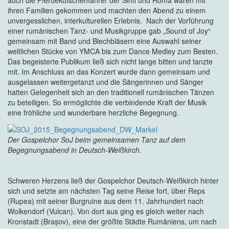
auch die Pferdekutschenfahrer der Sinti und Roma waren mit
ihren Familien gekommen und machten den Abend zu einem
unvergesslichen, interkulturellen Erlebnis. Nach der Vorführung
einer rumänischen Tanz- und Musikgruppe gab „Sound of Joy“
gemeinsam mit Band und Blechbläsern eine Auswahl seiner
weltlichen Stücke von YMCA bis zum Dance Medley zum Besten.
Das begeisterte Publikum ließ sich nicht lange bitten und tanzte
mit. Im Anschluss an das Konzert wurde dann gemeinsam und
ausgelassen weitergetanzt und die Sängerinnen und Sänger
hatten Gelegenheit sich an den traditionell rumänischen Tänzen
zu beteiligen. So ermöglichte die verbindende Kraft der Musik
eine fröhliche und wunderbare herzliche Begegnung.
Der Gospelchor SoJ beim gemeinsamen Tanz auf dem
Begegnungsabend in Deutsch-Weißkirch.
Schweren Herzens ließ der Gospelchor Deutsch-Weißkirch hinter
sich und setzte am nächsten Tag seine Reise fort, über Reps
(Rupea) mit seiner Burgruine aus dem 11. Jahrhundert nach
Wolkendorf (Vulcan). Von dort aus ging es gleich weiter nach
Kronstadt (Brașov), eine der größte Städte Rumäniens, um nach