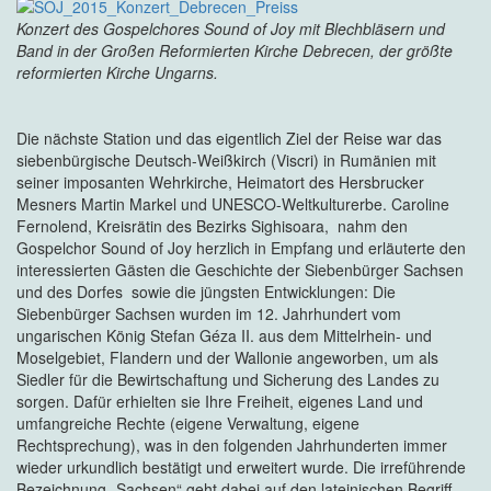
Konzert des Gospelchores Sound of Joy mit Blechbläsern und
Band in der Großen Reformierten Kirche Debrecen, der größte
reformierten Kirche Ungarns.
Die nächste Station und das eigentlich Ziel der Reise war das
siebenbürgische Deutsch-Weißkirch (Viscri) in Rumänien mit
seiner imposanten Wehrkirche, Heimatort des Hersbrucker
Mesners Martin Markel und UNESCO-Weltkulturerbe. Caroline
Fernolend, Kreisrätin des Bezirks Sighisoara, nahm den
Gospelchor Sound of Joy herzlich in Empfang und erläuterte den
interessierten Gästen die Geschichte der Siebenbürger Sachsen
und des Dorfes sowie die jüngsten Entwicklungen: Die
Siebenbürger Sachsen wurden im 12. Jahrhundert vom
ungarischen König Stefan Géza II. aus dem Mittelrhein- und
Moselgebiet, Flandern und der Wallonie angeworben, um als
Siedler für die Bewirtschaftung und Sicherung des Landes zu
sorgen. Dafür erhielten sie Ihre Freiheit, eigenes Land und
umfangreiche Rechte (eigene Verwaltung, eigene
Rechtsprechung), was in den folgenden Jahrhunderten immer
wieder urkundlich bestätigt und erweitert wurde. Die irreführende
Bezeichnung „Sachsen“ geht dabei auf den lateinischen Begriff