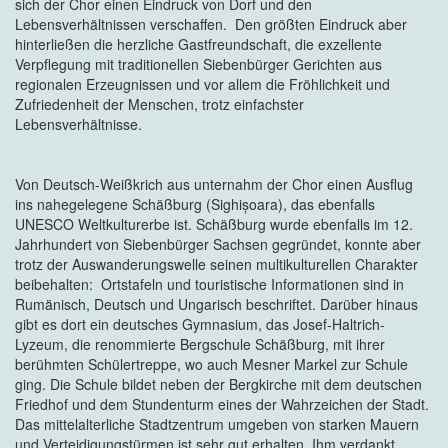
sich der Chor einen Eindruck von Dorf und den
Lebensverhältnissen verschaffen. Den größten Eindruck aber
hinterließen die herzliche Gastfreundschaft, die exzellente
Verpflegung mit traditionellen Siebenbürger Gerichten aus
regionalen Erzeugnissen und vor allem die Fröhlichkeit und
Zufriedenheit der Menschen, trotz einfachster
Lebensverhältnisse.
Von Deutsch-Weißkrich aus unternahm der Chor einen Ausflug
ins nahegelegene Schäßburg (Sighișoara), das ebenfalls
UNESCO Weltkulturerbe ist. Schäßburg wurde ebenfalls im 12.
Jahrhundert von Siebenbürger Sachsen gegründet, konnte aber
trotz der Auswanderungswelle seinen multikulturellen Charakter
beibehalten: Ortstafeln und touristische Informationen sind in
Rumänisch, Deutsch und Ungarisch beschriftet. Darüber hinaus
gibt es dort ein deutsches Gymnasium, das Josef-Haltrich-
Lyzeum, die renommierte Bergschule Schäßburg, mit ihrer
berühmten Schülertreppe, wo auch Mesner Markel zur Schule
ging. Die Schule bildet neben der Bergkirche mit dem deutschen
Friedhof und dem Stundenturm eines der Wahrzeichen der Stadt.
Das mittelalterliche Stadtzentrum umgeben von starken Mauern
und Verteidigungstürmen ist sehr gut erhalten. Ihm verdankt