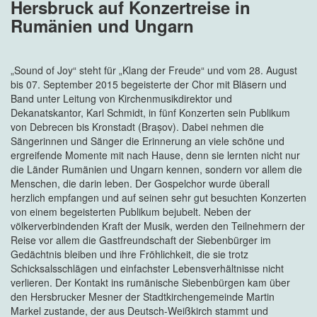
Hersbruck auf Konzertreise in
Rumänien und Ungarn
„Sound of Joy“ steht für „Klang der Freude“ und vom 28. August
bis 07. September 2015 begeisterte der Chor mit Bläsern und
Band unter Leitung von Kirchenmusikdirektor und
Dekanatskantor, Karl Schmidt, in fünf Konzerten sein Publikum
von Debrecen bis Kronstadt (Brașov). Dabei nehmen die
Sängerinnen und Sänger die Erinnerung an viele schöne und
ergreifende Momente mit nach Hause, denn sie lernten nicht nur
die Länder Rumänien und Ungarn kennen, sondern vor allem die
Menschen, die darin leben. Der Gospelchor wurde überall
herzlich empfangen und auf seinen sehr gut besuchten Konzerten
von einem begeisterten Publikum bejubelt. Neben der
völkerverbindenden Kraft der Musik, werden den Teilnehmern der
Reise vor allem die Gastfreundschaft der Siebenbürger im
Gedächtnis bleiben und ihre Fröhlichkeit, die sie trotz
Schicksalsschlägen und einfachster Lebensverhältnisse nicht
verlieren. Der Kontakt ins rumänische Siebenbürgen kam über
den Hersbrucker Mesner der Stadtkirchengemeinde Martin
Markel zustande, der aus Deutsch-Weißkirch stammt und