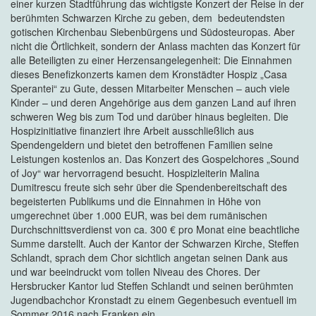
einer kurzen Stadtführung das wichtigste Konzert der Reise in der
berühmten Schwarzen Kirche zu geben, dem bedeutendsten
gotischen Kirchenbau Siebenbürgens und Südosteuropas. Aber
nicht die Örtlichkeit, sondern der Anlass machten das Konzert für
alle Beteiligten zu einer Herzensangelegenheit: Die Einnahmen
dieses Benefizkonzerts kamen dem Kronstädter Hospiz „Casa
Sperantei“ zu Gute, dessen Mitarbeiter Menschen – auch viele
Kinder – und deren Angehörige aus dem ganzen Land auf ihren
schweren Weg bis zum Tod und darüber hinaus begleiten. Die
Hospizinitiative finanziert ihre Arbeit ausschließlich aus
Spendengeldern und bietet den betroffenen Familien seine
Leistungen kostenlos an. Das Konzert des Gospelchores „Sound
of Joy“ war hervorragend besucht. Hospizleiterin Malina
Dumitrescu freute sich sehr über die Spendenbereitschaft des
begeisterten Publikums und die Einnahmen in Höhe von
umgerechnet über 1.000 EUR, was bei dem rumänischen
Durchschnittsverdienst von ca. 300 € pro Monat eine beachtliche
Summe darstellt. Auch der Kantor der Schwarzen Kirche, Steffen
Schlandt, sprach dem Chor sichtlich angetan seinen Dank aus
und war beeindruckt vom tollen Niveau des Chores. Der
Hersbrucker Kantor lud Steffen Schlandt und seinen berühmten
Jugendbachchor Kronstadt zu einem Gegenbesuch eventuell im
Sommer 2016 nach Franken ein.